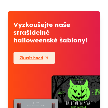
Vyzkoušejte naše
strašidelné
halloweenské šablony!
Zkusit hned