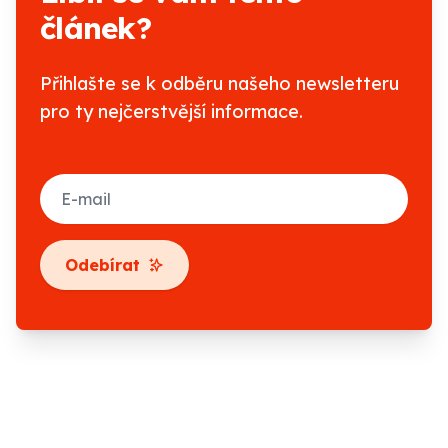
článek?
Přihlašte se k odběru našeho newsletteru
pro ty nejčerstvější informace.
E-mail
Odebírat
Footer