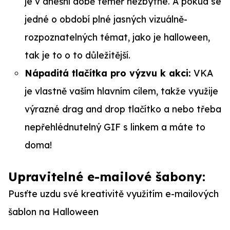
je v dnešní době téměř nezbytné. A pokud se
jedné o období plné jasných vizuálně-
rozpoznatelných témat, jako je halloween,
tak je to o to důležitější.
Nápaditá tlačítka pro výzvu k akci:
VKA
je vlastně vaším hlavním cílem, takže využije
výrazné drag and drop tlačítko a nebo třeba
nepřehlédnutelný GIF s linkem a máte to
doma!
Upravitelné e-mailové šabony:
Pusťte uzdu své kreativitě využitím e-mailových
šablon na Halloween