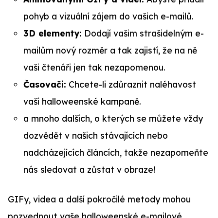
pohyb a vizuální zájem do vašich e-mailů.
3D elementy:
Dodají vašim strašidelným e-
mailům nový rozměr a tak zajistí, že na ně
vaši čtenáři jen tak nezapomenou.
Časovači:
Chcete-li zdůraznit naléhavost
vaší halloweenské kampaně.
a mnoho dalších, o kterých se můžete vždy
dozvědět v našich stávajících nebo
nadcházejících článcích, takže nezapomeňte
nás sledovat a zůstat v obraze!
GIFy, videa a další pokročilé metody mohou
pozvednout vaše halloweenské e-mailové