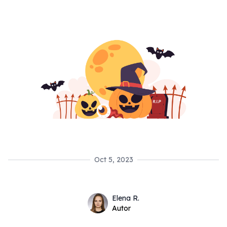
Oct 5, 2023
Name
Authors
Elena R.
Twitter
Autor