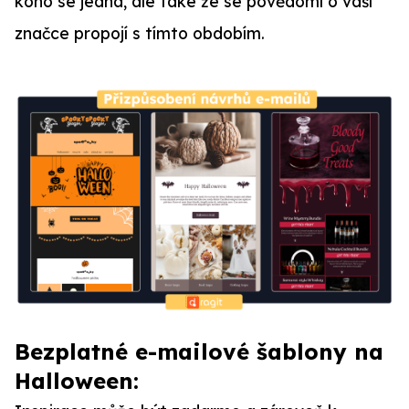
koho se jedná, ale také že se povědomí o vaší
značce propojí s tímto obdobím.
Bezplatné e-mailové šablony na
Halloween: