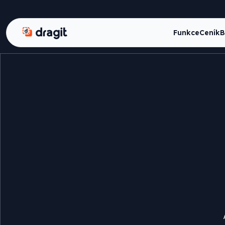
Dragit
Funkce
Ceník
B