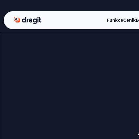
Dragit
Funkce
Ceník
B